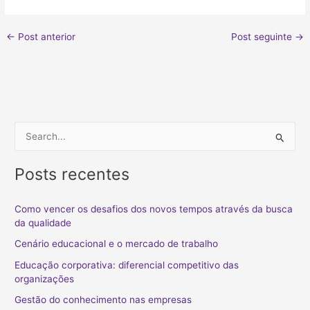
←
Post anterior
Post seguinte
→
P
e
Posts recentes
s
q
Como vencer os desafios dos novos tempos através da busca
u
da qualidade
i
Cenário educacional e o mercado de trabalho
s
Educação corporativa: diferencial competitivo das
a
organizações
r
Gestão do conhecimento nas empresas
p