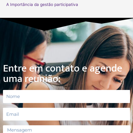
A Importância da gestão participativa
o
r
:
Entre em contato e agende
uma reunião: